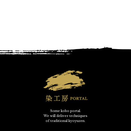
Some kobo portal.
We will deliver techniques
of traditional kyoyuzen.