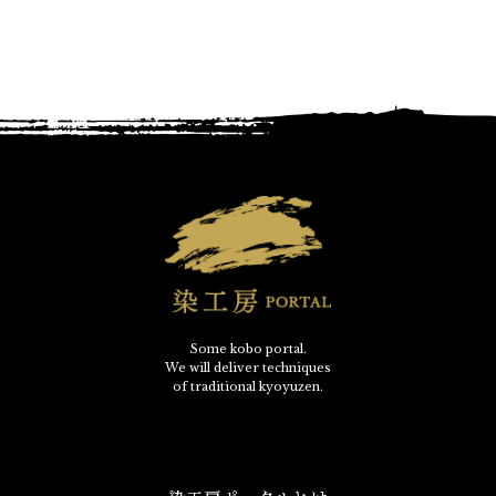
Some kobo portal.
We will deliver techniques
of traditional kyoyuzen.