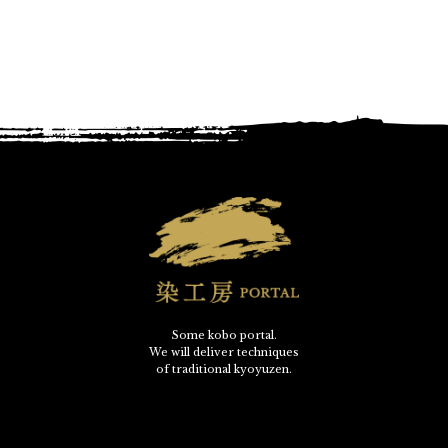
Some kobo portal.
We will deliver techniques
of traditional kyoyuzen.