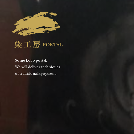
Some kobo portal.
We will deliver techniques
of traditional kyoyuzen.