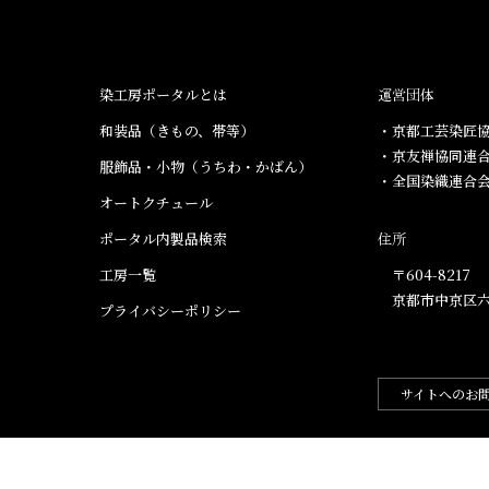
染工房ポータルとは
運営団体
和装品（きもの、帯等）​
・京都工芸染匠協
・京友禅協同連
服飾品・小物​（うちわ・かばん）
・全国染織連合
オートクチュール
ポータル内製品検索
住所
工房一覧
〒604-8217
京都市中京区六
プライバシーポリシー
サイトへのお
.