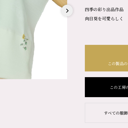
四季の彩り出品作品
向日葵を可愛らしく
Next
この製品の
この工房
すべての服飾