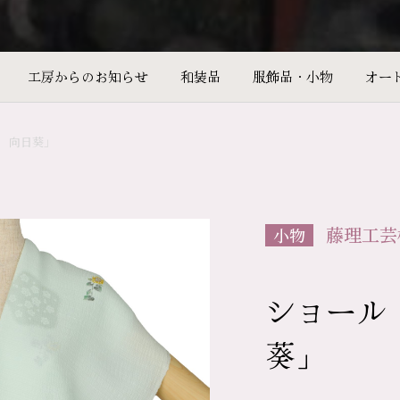
工房からのお知らせ
和装品
服飾品・小物
オー
 向日葵」
藤理工芸
小物
ショール
葵」