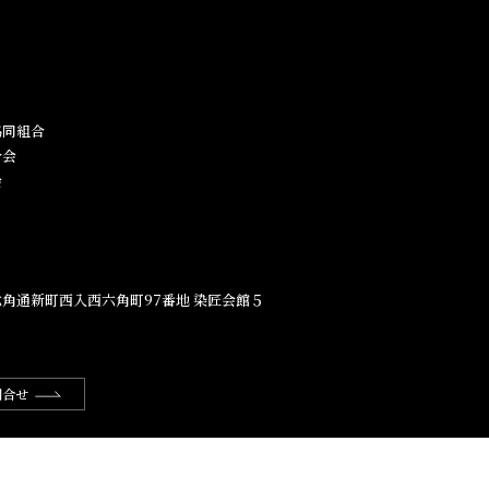
同組合​
合会
会
角通新町西入西六角町97番地​ 染匠会館５
問合せ