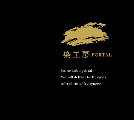
Some kobo portal.
We will deliver techniques
of traditional kyoyuzen.
©SOME KOBO PORTAL. All Rights Reserved