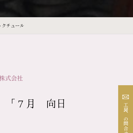
トクチュール
株式会社
 「７月 向日
工房への問合せ