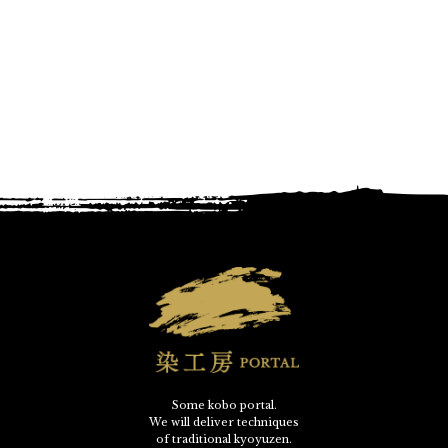
Some kobo portal.
We will deliver techniques
of traditional kyoyuzen.