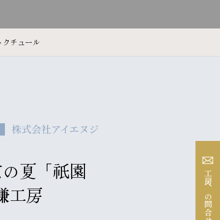
トクチュール
株式会社アイエヌジ
ル
【京の夏「祇園
工房への問合せ
謙工房