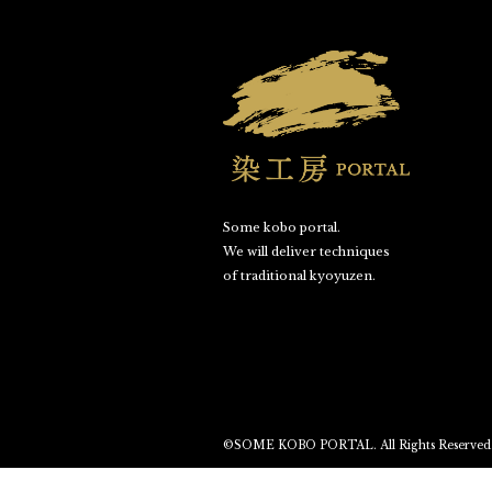
Some kobo portal.
We will deliver techniques
of traditional kyoyuzen.
©SOME KOBO PORTAL. All Rights Reserved