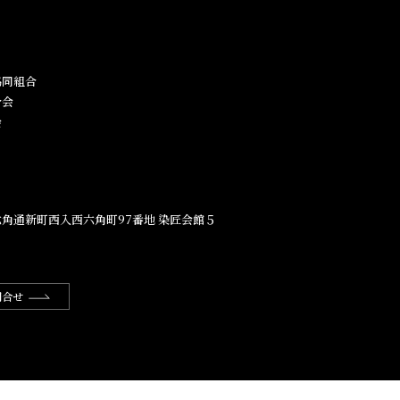
同組合​
合会
会
角通新町西入西六角町97番地​ 染匠会館５
問合せ