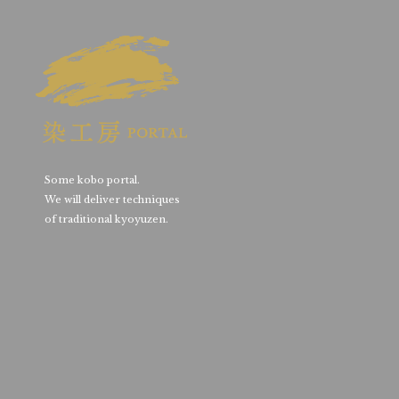
Some kobo portal.
We will deliver techniques
of traditional kyoyuzen.