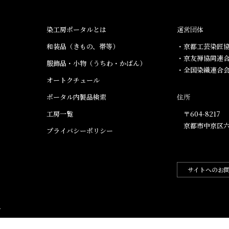
染工房ポータルとは
運営団体
和装品（きもの、帯等）​
・京都工芸染匠協
・京友禅協同連
服飾品・小物​（うちわ・かばん）
・全国染織連合
オートクチュール
ポータル内製品検索
住所
工房一覧
〒604-8217
京都市中京区六
プライバシーポリシー
サイトへのお
.