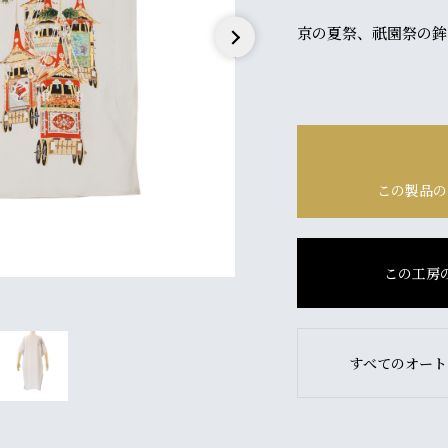
京の夏祭、祇園祭の鉾
Next
この製品の
この工房
すべてのオート