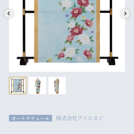
Previous
Next
株式会社アイエヌジ
オートクチュール