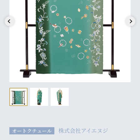
Previous
Next
株式会社アイエヌジ
オートクチュール