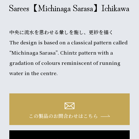
Sarees【Michinaga Sarasa】Ichikawa
中央に流水を思わせる暈しを施し、更紗を描く
The design is based on a classical pattern called
“Michinaga Sarasa”. Chintz pattern with a
gradation of colours reminiscent of running
water in the centre.
この製品のお問合わせはこちら