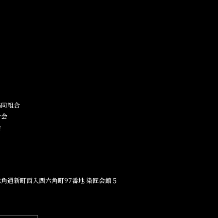
同組合​
合会
会
角通新町西入西六角町97番地​ 染匠会館５