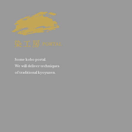
Some kobo portal.
We will deliver techniques
of traditional kyoyuzen.