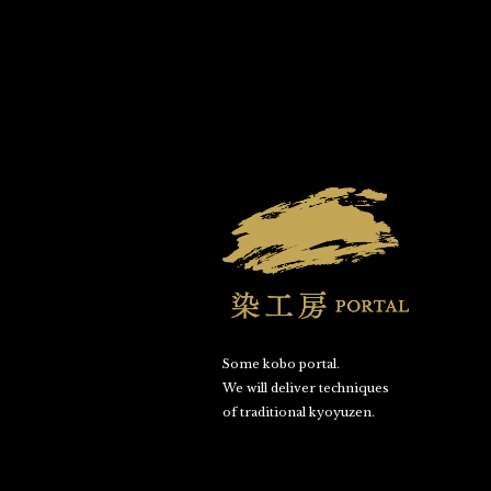
Some kobo portal.
We will deliver techniques
of traditional kyoyuzen.