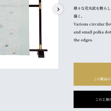
様々な花丸紋を散らし
描く。
Next
Various circular fl
and small polka do
the edges.
この製品の
この工房