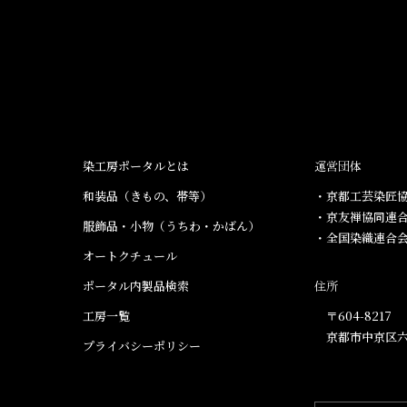
染工房ポータルとは
運営団体
和装品（きもの、帯等）​
・京都工芸染匠協
・京友禅協同連
服飾品・小物​（うちわ・かばん）
・全国染織連合
オートクチュール
ポータル内製品検索
住所
工房一覧
〒604-8217
京都市中京区六
プライバシーポリシー