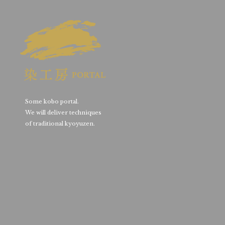
Some kobo portal.
We will deliver techniques
of traditional kyoyuzen.