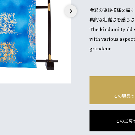
金彩の更紗模様を描く
典的な壮麗さを感じさ
Next
The kindami (gold 
with various aspects
grandeur.
この製品の
この工房