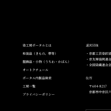
染工房ポータルとは
運営団体
和装品（きもの、帯等）​
・京都工芸染匠協
・京友禅協同連
服飾品・小物​（うちわ・かばん）
・全国染織連合
オートクチュール
ポータル内製品検索
住所
工房一覧
〒604-8217
京都市中京区六
プライバシーポリシー