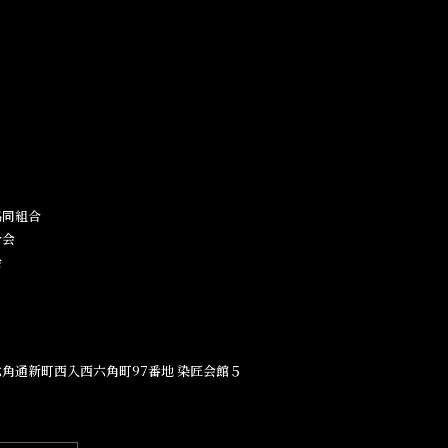
同組合​
合会
会
角通新町西入西六角町97番地​ 染匠会館５