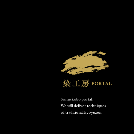
Some kobo portal.
We will deliver techniques
of traditional kyoyuzen.