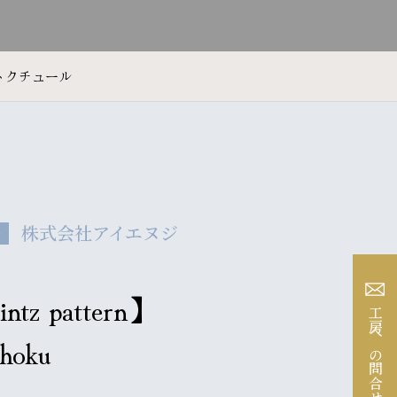
トクチュール
株式会社アイエヌジ
ル
ntz pattern】
工房への問合せ
shoku