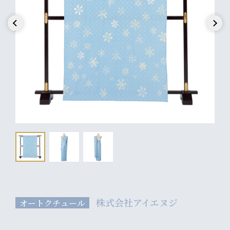
Previous
Next
株式会社アイエヌジ
オートクチュール