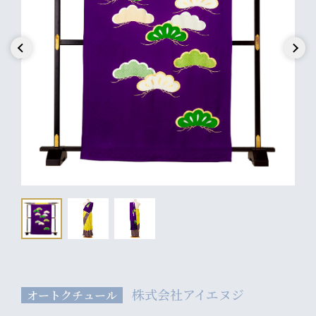
Previous
Next
株式会社アイエヌジ
オートクチュール