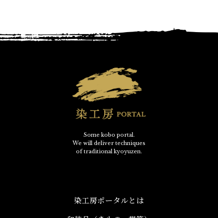
Some kobo portal.
We will deliver techniques
of traditional kyoyuzen.
染工房ポータルとは