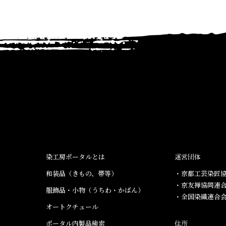
染工房ポータルとは
運営団体
和装品（きもの、帯等）​
・京都工芸染匠協
・京友禅協同連
服飾品・小物​（うちわ・かばん）
・全国染織連合
オートクチュール
ポータル内製品検索
住所