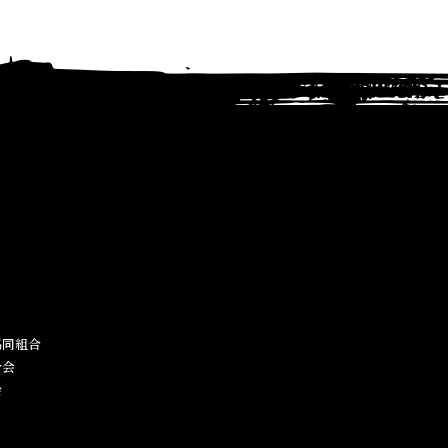
同組合​
合会
会