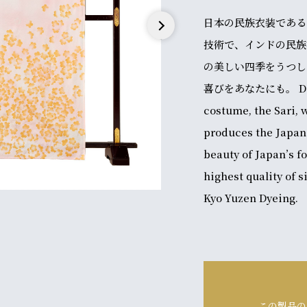
日本の民族衣装である
技術で、インドの民族
Next
の美しい四季をうつし
喜びをあなたにも。 Demon
costume, the Sari, 
produces the Japan
beauty of Japan’s f
highest quality of s
Kyo Yuzen Dyeing.
この製品の