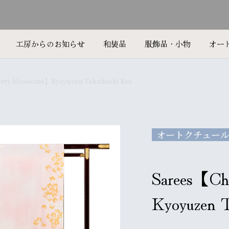
工房からのお知らせ
和装品
服飾品・小物
オー
rry blossoms】Kyoyuzen Takahashi Kei
オートクチュー
Sarees【Ch
Kyoyuzen T