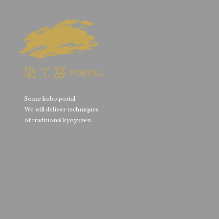
Some kobo portal.
We will deliver techniques
of traditional kyoyuzen.