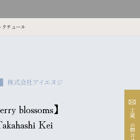
トクチュール
株式会社アイエヌジ
ル
erry blossoms】
工房への問合せ
akahashi Kei